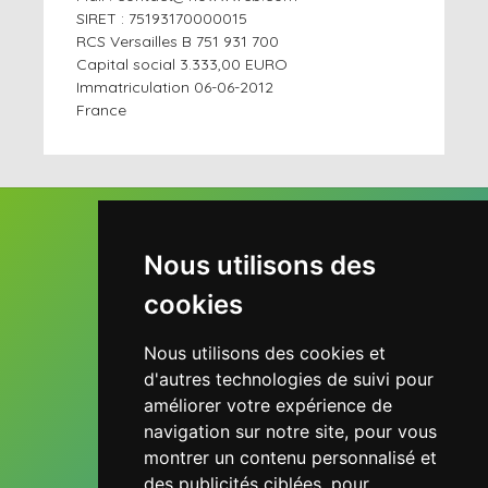
SIRET : 75193170000015
RCS Versailles B 751 931 700
Capital social 3.333,00 EURO
Immatriculation 06-06-2012
France
Horaires d'ouverture
Nous utilisons des
Lundi au Vendredi
cookies
De 9h à 18h
Nous utilisons des cookies et
Contactez nous
d'autres technologies de suivi pour
améliorer votre expérience de
navigation sur notre site, pour vous
montrer un contenu personnalisé et
Suivez nous
des publicités ciblées, pour