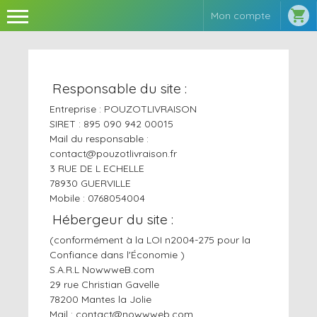

Mon compte
Responsable du site :
Entreprise : POUZOTLIVRAISON
SIRET : 895 090 942 00015
Mail du responsable :
contact@pouzotlivraison.fr
3 RUE DE L ECHELLE
78930 GUERVILLE
Mobile : 0768054004
Hébergeur du site :
(conformément à la LOI n2004-275 pour la
Confiance dans l'Économie )
S.A.R.L NowwweB.com
29 rue Christian Gavelle
78200 Mantes la Jolie
Mail : contact@nowwweb.com