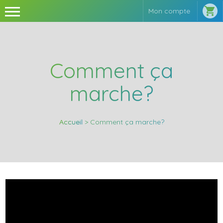

Mon compte
Comment ça
marche?
Accueil
> Comment ça marche?